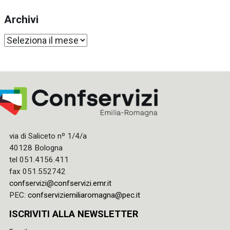
Archivi
Archivi
via di Saliceto nº 1/4/a
40128 Bologna
tel 051.4156.411
fax 051.552742
confservizi@confservizi.emr.it
PEC:
confserviziemiliaromagna@pec.it
ISCRIVITI ALLA NEWSLETTER