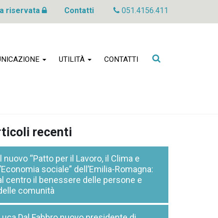
a riservata
Contatti
051.4156.411
Cerca
NICAZIONE
UTILITÀ
CONTATTI
nel
sito
ticoli recenti
Il nuovo “Patto per il Lavoro, il Clima e
l’Economia sociale” dell’Emilia-Romagna:
al centro il benessere delle persone e
delle comunità
Luca Dal Fabbro nuovo presidente di