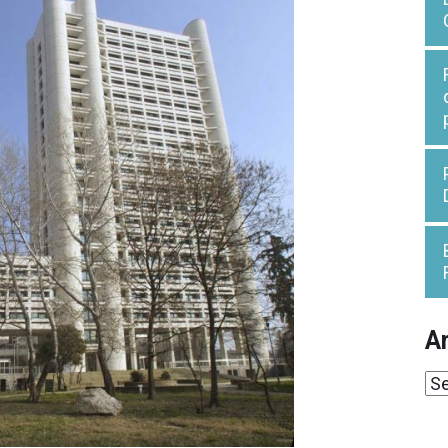
Ar
Ar