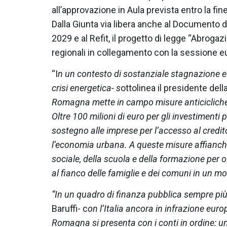
all’approvazione in Aula prevista entro la fine 
Dalla Giunta via libera anche al Documento 
2029 e al Refit, il progetto di legge “Abrogaz
regionali in collegamento con la sessione e
“I
n un contesto di sostanziale stagnazione e
crisi energetica- s
ottolinea il presidente de
Romagna mette in campo misure anticicliche 
Oltre 100 milioni di euro per gli investimenti pu
sostegno alle imprese per l’accesso al credito,
l’economia urbana. A queste misure affianchi
sociale, della scuola e della formazione per o
al fianco delle famiglie e dei comuni in un mo
“In un quadro di finanza pubblica sempre più 
Baruffi- c
on l’Italia ancora in infrazione europ
Romagna si presenta con i conti in ordine: 