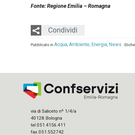
Fonte: Regione Emilia – Romagna
Twitter
LinkedIn
Email
Condividi
Acqua
Ambiente
Energia
News
Pubblicato in
,
,
,
Etich
via di Saliceto nº 1/4/a
40128 Bologna
tel 051.4156.411
fax 051.552742