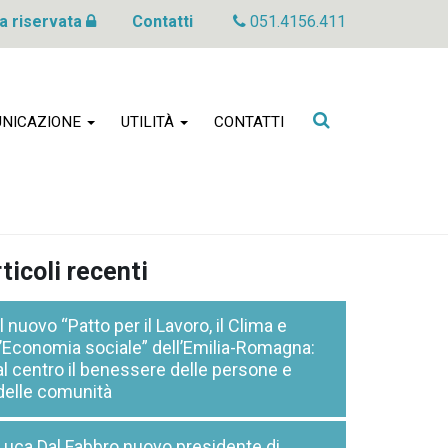
a riservata
Contatti
051.4156.411
Cerca
NICAZIONE
UTILITÀ
CONTATTI
nel
sito
ticoli recenti
Il nuovo “Patto per il Lavoro, il Clima e
l’Economia sociale” dell’Emilia-Romagna:
al centro il benessere delle persone e
delle comunità
Luca Dal Fabbro nuovo presidente di