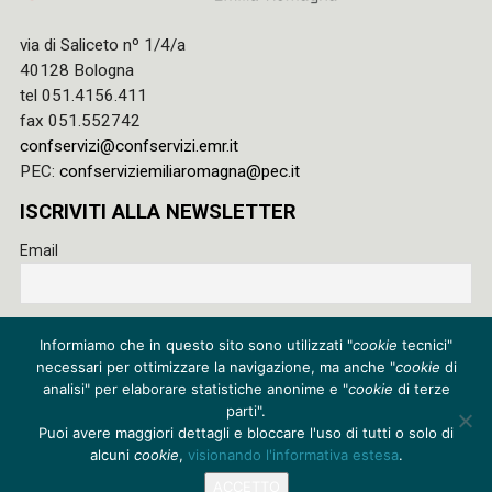
via di Saliceto nº 1/4/a
40128 Bologna
tel 051.4156.411
fax 051.552742
confservizi@confservizi.emr.it
PEC:
confserviziemiliaromagna@pec.it
ISCRIVITI ALLA NEWSLETTER
Email
Accetto le regole di riservatezza di questo sito e acconsento
Informiamo che in questo sito sono utilizzati "
cookie
tecnici"
al trattamento dei miei dati
necessari per ottimizzare la navigazione, ma anche "
cookie
di
Privacy policy
analisi" per elaborare statistiche anonime e "
cookie
di terze
parti".
Cookie policy
Puoi avere maggiori dettagli e bloccare l'uso di tutti o solo di
alcuni
cookie
,
visionando l'informativa estesa
.
Credits
ACCETTO