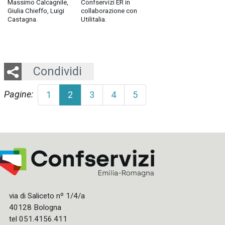
Massimo Calcagnile,
Confservizi ER in
Giulia Chieffo, Luigi
collaborazione con
Castagna.
Utilitalia.
Twitter
LinkedIn
Email
Whatsapp
Condividi
Pagine:
1
2
3
4
5
via di Saliceto nº 1/4/a
40128 Bologna
tel 051.4156.411