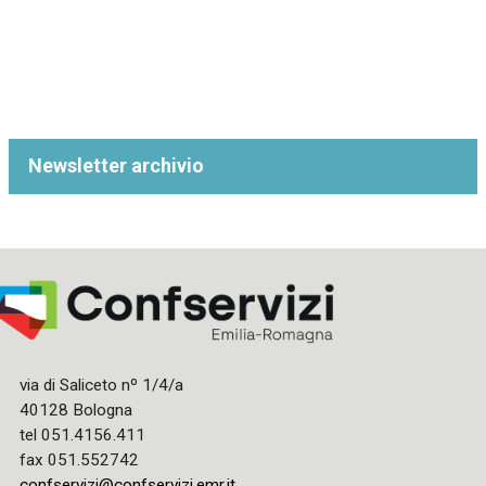
Newsletter archivio
via di Saliceto nº 1/4/a
40128 Bologna
tel 051.4156.411
fax 051.552742
confservizi@confservizi.emr.it