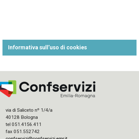
Informativa sull’uso di cookies
via di Saliceto nº 1/4/a
40128 Bologna
tel 051.4156.411
fax 051.552742
confservizi@confservizi.emr.it