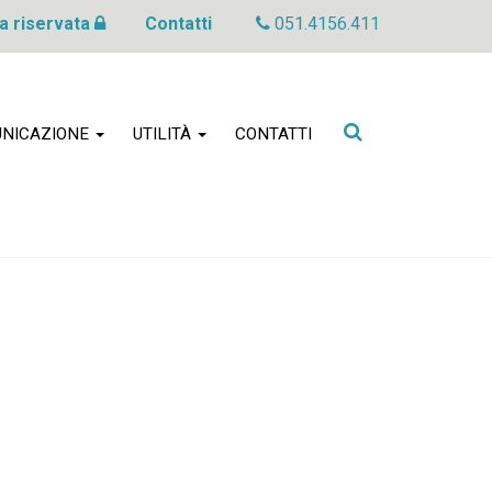
a riservata
Contatti
051.4156.411
Cerca
NICAZIONE
UTILITÀ
CONTATTI
nel
sito