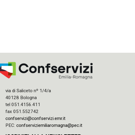
via di Saliceto nº 1/4/a
40128 Bologna
tel 051.4156.411
fax 051.552742
confservizi@confservizi.emr.it
PEC:
confserviziemiliaromagna@pec.it