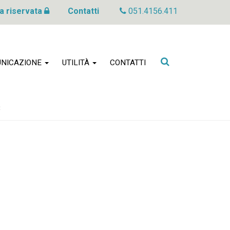
a riservata
Contatti
051.4156.411
Cerca
NICAZIONE
UTILITÀ
CONTATTI
nel
sito
8