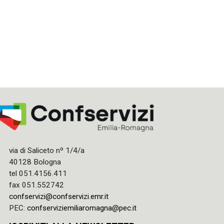
via di Saliceto nº 1/4/a
40128 Bologna
tel 051.4156.411
fax 051.552742
confservizi@confservizi.emr.it
PEC:
confserviziemiliaromagna@pec.it