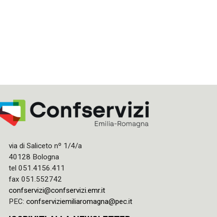
via di Saliceto nº 1/4/a
40128 Bologna
tel 051.4156.411
fax 051.552742
confservizi@confservizi.emr.it
PEC:
confserviziemiliaromagna@pec.it