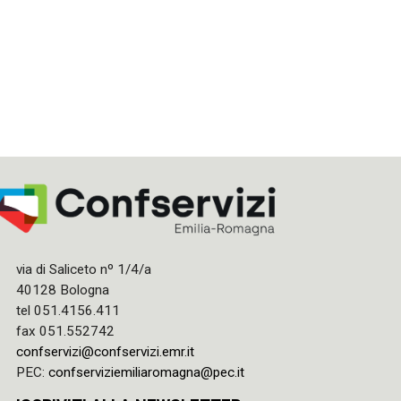
via di Saliceto nº 1/4/a
40128 Bologna
tel 051.4156.411
fax 051.552742
confservizi@confservizi.emr.it
PEC:
confserviziemiliaromagna@pec.it