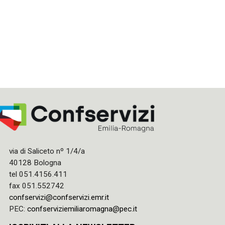
via di Saliceto nº 1/4/a
40128 Bologna
tel 051.4156.411
fax 051.552742
confservizi@confservizi.emr.it
PEC:
confserviziemiliaromagna@pec.it