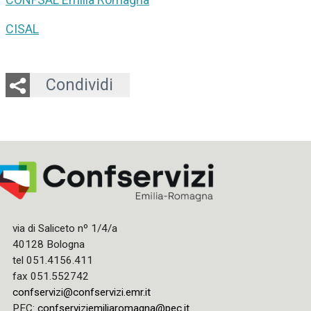
CISAL
Twitter
LinkedIn
Email
Whatsapp
Condividi
via di Saliceto nº 1/4/a
40128 Bologna
tel 051.4156.411
fax 051.552742
confservizi@confservizi.emr.it
PEC:
confserviziemiliaromagna@pec.it