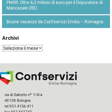
PNRR: Oltre 6,2 milioni di euro per il Depuratore di
Mancasale (RE)
Buone vacanze da Confservizi Emilia – Romagna
Archivi
Archivi
via di Saliceto nº 1/4/a
40128 Bologna
tel 051.4156.411