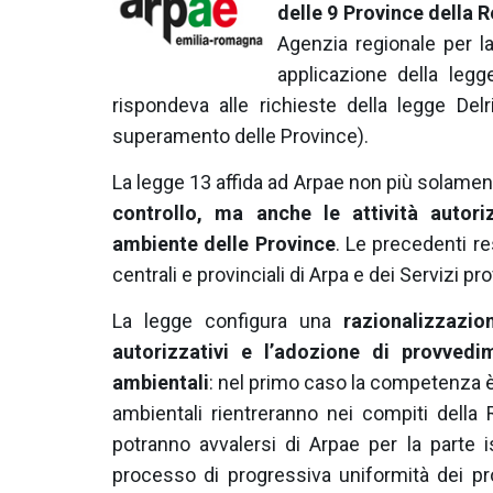
delle 9 Province della 
Agenzia regionale per la
applicazione della legg
rispondeva alle richieste della legge Del
superamento delle Province).
La legge 13 affida ad Arpae non più solame
controllo, ma anche le attività autor
ambiente delle Province
. Le precedenti re
centrali e provinciali di Arpa e dei Servizi pro
La legge configura una
razionalizzazio
autorizzativi e l’adozione di provvedi
ambientali
: nel primo caso la competenza è 
ambientali rientreranno nei compiti della 
potranno avvalersi di Arpae per la parte i
processo di progressiva uniformità dei pr