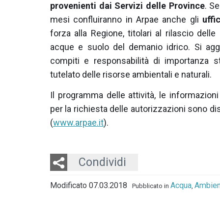
provenienti dai Servizi delle Province
. Se
mesi confluiranno in Arpae anche gli
uffi
forza alla Regione, titolari al rilascio delle
acque e suolo del demanio idrico. Si aggi
compiti e responsabilità di importanza st
tutelato delle risorse ambientali e naturali.
Il programma delle attività, le informazioni
per la richiesta delle autorizzazioni sono di
(
www.arpae.it
).
Twitter
LinkedIn
Email
Condividi
Modificato 07.03.2018
Acqua
Ambien
Pubblicato in
,