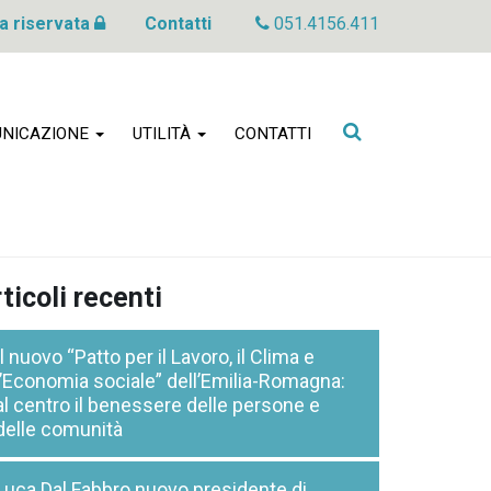
a riservata
Contatti
051.4156.411
Cerca
NICAZIONE
UTILITÀ
CONTATTI
nel
sito
ticoli recenti
Il nuovo “Patto per il Lavoro, il Clima e
l’Economia sociale” dell’Emilia-Romagna:
al centro il benessere delle persone e
delle comunità
Luca Dal Fabbro nuovo presidente di