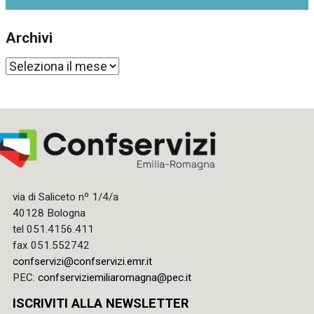
Archivi
Archivi
via di Saliceto nº 1/4/a
40128 Bologna
tel 051.4156.411
fax 051.552742
confservizi@confservizi.emr.it
PEC:
confserviziemiliaromagna@pec.it
ISCRIVITI ALLA NEWSLETTER