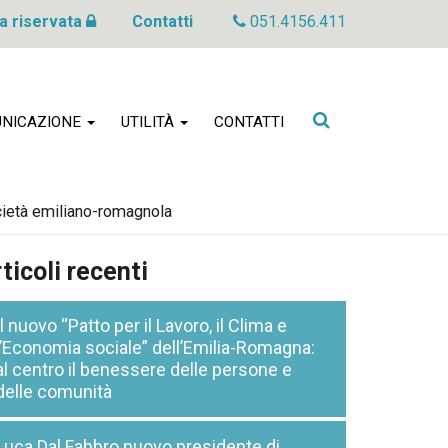
a riservata
Contatti
051.4156.411
Cerca
NICAZIONE
UTILITÀ
CONTATTI
nel
sito
ocietà emiliano-romagnola
ticoli recenti
Il nuovo “Patto per il Lavoro, il Clima e
l’Economia sociale” dell’Emilia-Romagna:
al centro il benessere delle persone e
delle comunità
Luca Dal Fabbro nuovo presidente di