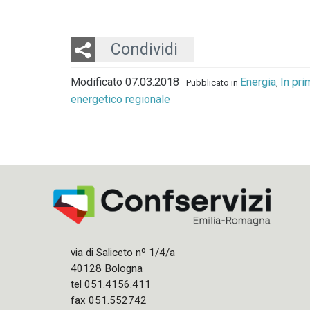
Twitter
LinkedIn
Email
Condividi
Modificato 07.03.2018
Energia
In pri
Pubblicato in
,
energetico regionale
via di Saliceto nº 1/4/a
40128 Bologna
tel 051.4156.411
fax 051.552742