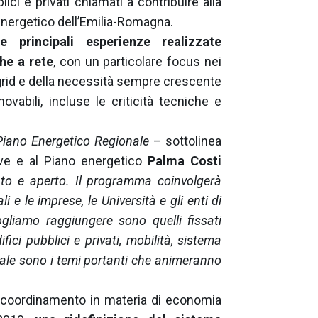
ici e privati chiamati a contribuire alla
energetico dell’Emilia-Romagna.
le principali esperienze realizzate
che a rete
, con un particolare focus nei
 grid e della necessità sempre crescente
novabili, incluse le criticità tecniche e
 Piano Energetico Regionale
– sottolinea
ive e al Piano energetico
Palma
Costi
to e aperto. Il programma coinvolgerà
li e le imprese, le Università e gli enti di
 vogliamo raggiungere sono quelli fissati
ifici pubblici e privati, mobilità, sistema
onale sono i temi portanti che animeranno
di coordinamento in materia di economia