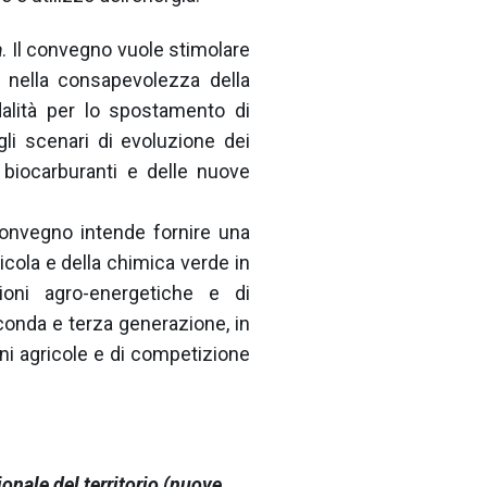
à
. Il convegno vuole stimolare
à, nella consapevolezza della
dalità per lo spostamento di
li scenari di evoluzione dei
dei biocarburanti e delle nuove
convegno intende fornire una
icola e della chimica verde in
ioni agro-energetiche e di
econda e terza generazione, in
ioni agricole e di competizione
onale del territorio (nuove