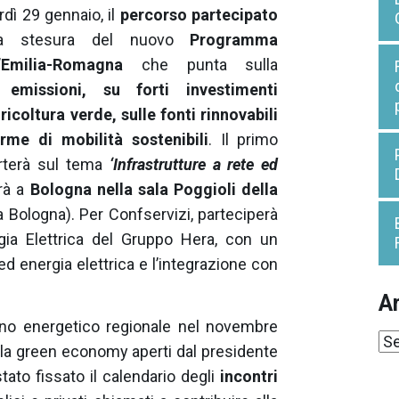
rdì 29 gennaio, il
percorso partecipato
lla stesura del nuovo
Programma
’Emilia-Romagna
che punta sulla
 emissioni, su forti investimenti
icoltura verde, sulle fonti rinnovabili
rme di mobilità sostenibili
. Il primo
rterà sul tema
‘Infrastrutture a rete ed
rà a
Bologna nella sala Poggioli della
 a Bologna). Per Confservizi, parteciperà
gia Elettrica del Gruppo Hera, con un
ed energia elettrica e l’integrazione con
Ar
iano energetico regionale nel novembre
Ar
lla green economy aperti dal presidente
tato fissato il calendario degli
incontri