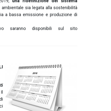
 2019,
una ridefinizione del sistema
tà ambientale sia legata alla sostenibilità
mia a bassa emissione e produzione di
o saranno disponibili sul sito
I
ti
Il
di
ci