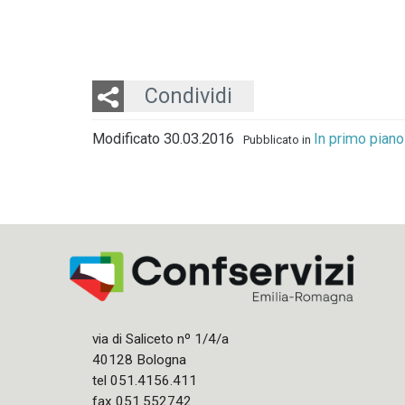
Twitter
LinkedIn
Email
Condividi
Modificato 30.03.2016
In primo piano
Pubblicato in
via di Saliceto nº 1/4/a
40128 Bologna
tel 051.4156.411
fax 051.552742