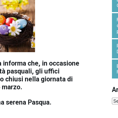
 informa che, in occasione
à pasquali, gli uffici
 chiusi nella giornata di
5 marzo.
Ar
Ar
na serena Pasqua.