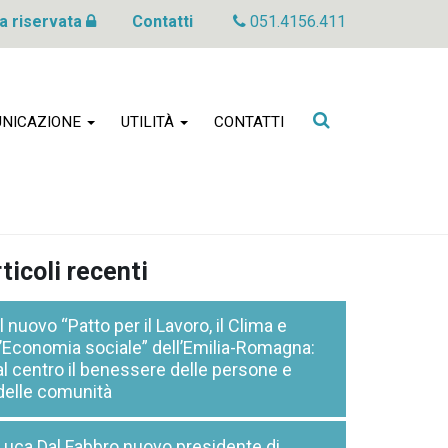
a riservata
Contatti
051.4156.411
Cerca
NICAZIONE
UTILITÀ
CONTATTI
nel
sito
ticoli recenti
Il nuovo “Patto per il Lavoro, il Clima e
l’Economia sociale” dell’Emilia-Romagna:
al centro il benessere delle persone e
delle comunità
Luca Dal Fabbro nuovo presidente di