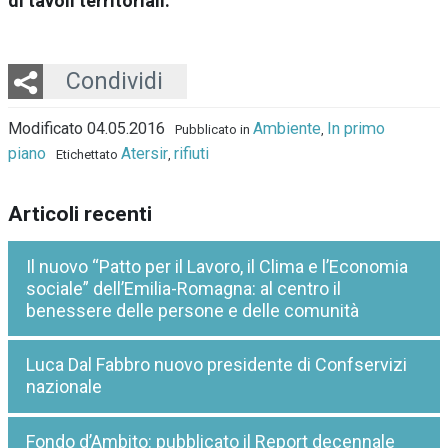
di tavoli territoriali.
Twitter
LinkedIn
Email
Whatsapp
Condividi
Modificato 04.05.2016
Ambiente
In primo
Pubblicato in
,
piano
Atersir
rifiuti
Etichettato
,
Articoli recenti
Il nuovo “Patto per il Lavoro, il Clima e l’Economia
sociale” dell’Emilia-Romagna: al centro il
benessere delle persone e delle comunità
Luca Dal Fabbro nuovo presidente di Confservizi
nazionale
Fondo d’Ambito: pubblicato il Report decennale