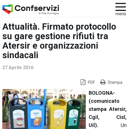
menù
Attualità. Firmato protocollo
su gare gestione rifiuti tra
Atersir e organizzazioni
sindacali
27 Aprile 2016
PDF
Stampa
BOLOGNA-
(comunicato
stampa Atersir,
Cgil, Cisl,
Uil).
Un