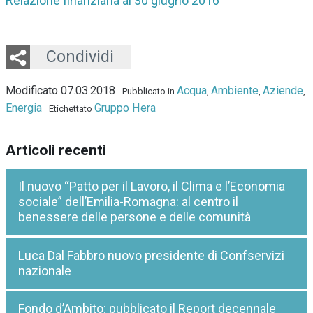
Relazione finanziaria al 30 giugno 2016
Twitter
LinkedIn
Email
Whatsapp
Condividi
Modificato 07.03.2018
Acqua
Ambiente
Aziende
Pubblicato in
,
,
,
Energia
Gruppo Hera
Etichettato
Articoli recenti
Il nuovo “Patto per il Lavoro, il Clima e l’Economia
sociale” dell’Emilia-Romagna: al centro il
benessere delle persone e delle comunità
Luca Dal Fabbro nuovo presidente di Confservizi
nazionale
Fondo d’Ambito: pubblicato il Report decennale