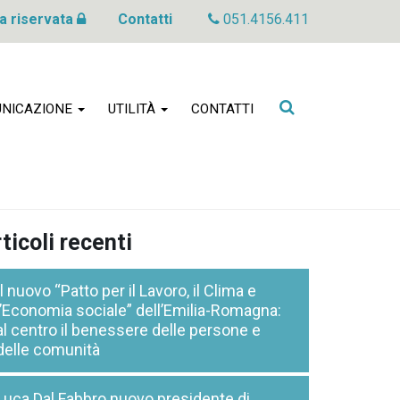
a riservata
Contatti
051.4156.411
Cerca
NICAZIONE
UTILITÀ
CONTATTI
nel
sito
ticoli recenti
Il nuovo “Patto per il Lavoro, il Clima e
l’Economia sociale” dell’Emilia-Romagna:
al centro il benessere delle persone e
delle comunità
Luca Dal Fabbro nuovo presidente di