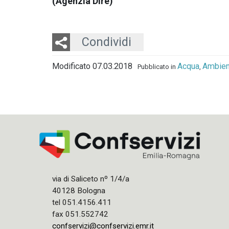
(Agenzia Dire)
Twitter
LinkedIn
Email
Condividi
Modificato 07.03.2018
Acqua
Ambien
Pubblicato in
,
via di Saliceto nº 1/4/a
40128 Bologna
tel 051.4156.411
fax 051.552742
confservizi@confservizi.emr.it