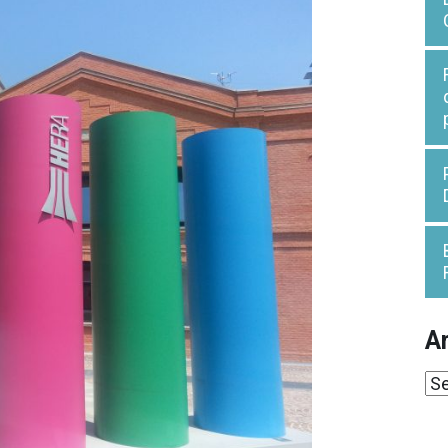
Ar
Ar