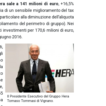
era
sale a 141 milioni di euro
, +16,5%
via di un sensibile miglioramento del tax
particolare alla diminuzione dell’aliquota
pliamento del perimetro di gruppo). Nei
i investimenti per 170,6 milioni di euro,
 giugno 2016.
i,
li
no
la
to
ne
e,
55
Il Presidente Esecutivo del Gruppo Hera
sa
Tomaso Tommasi di Vignano.