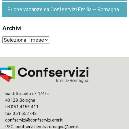
Buone vacanze da Confservizi Emilia – Romagna
Archivi
Archivi
via di Saliceto nº 1/4/a
40128 Bologna
tel 051.4156.411
fax 051.552742
confservizi@confservizi.emr.it
PEC:
confserviziemiliaromagna@pec.it