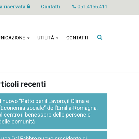
a riservata
Contatti
051.4156.411
Cerca
NICAZIONE
UTILITÀ
CONTATTI
nel
sito
ticoli recenti
Il nuovo “Patto per il Lavoro, il Clima e
l’Economia sociale” dell’Emilia-Romagna:
al centro il benessere delle persone e
delle comunità
Luca Dal Fabbro nuovo presidente di