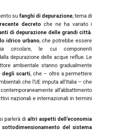
mento su
fanghi di depurazione
, tema di
recente decreto
che ne ha variato i
ianti di depurazione delle grandi città
.
clo idrico urbano
, che potrebbe essere
ia circolare
, le cui componenti
alla depurazione delle acque reflue. Le
settore ambientale stanno gradualmente
 degli scarti
, che – oltre a permettere
ientali che l’UE imputa all’Italia – che
o contemporaneamente all’abbattimento
tivi nazionali e internazionali in termini
si parlerà di
altri aspetti dell’economia
dal sottodimensionamento del sistema