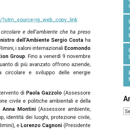
y/?utm_source=ig_web_copy_link
circolare e dell’ambiente che ha preso
nistro dell’Ambiente Sergio Costa
ha
imini, i saloni internazionali
Ecomondo
ition Group
. Fino a venerdì 9 novembre
 quanto di più avanzato offrono aziende,
a circolare e sviluppo delle energie
ntervento di
Paola Gazzolo
(Assessore
Ar
one civile e politiche ambientali e della
,
Anna Montini
(Assessore ambiente,
Ar
, identità dei luoghi, protezione civile,
imini), e
Lorenzo Cagnoni
(Presidente