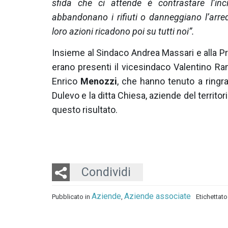
sfida che ci attende è contrastare l’in
abbandonano i rifiuti o danneggiano l’arred
loro azioni ricadono poi su tutti noi”.
Insieme al Sindaco Andrea Massari e alla Pr
erano presenti il vicesindaco Valentino Ram
Enrico
Menozzi
, che hanno tenuto a ringra
Dulevo e la ditta Chiesa, aziende del territori
questo risultato.
Twitter
LinkedIn
Email
Condividi
Aziende
Aziende associate
Pubblicato in
,
Etichettat