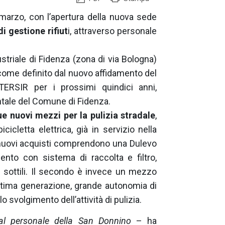
marzo, con l’apertura della nuova sede
i gestione rifiut
i, attraverso personale
striale di Fidenza (zona di via Bologna)
come definito dal nuovo affidamento del
 ATERSIR per i prossimi quindici anni,
ntale del Comune di Fidenza.
e nuovi mezzi per la pulizia stradale
,
cletta elettrica, già in servizio nella
e nuovi acquisti comprendono una Dulevo
to con sistema di raccolta e filtro,
ri sottili. Il secondo è invece un mezzo
ltima generazione, grande autonomia di
o svolgimento dell’attività di pulizia.
 dal personale della San Donnino
– ha