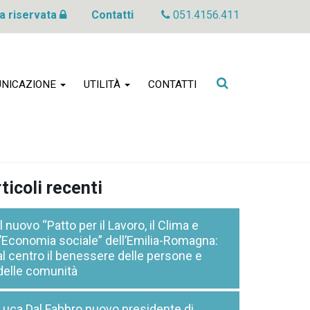
a riservata
Contatti
051.4156.411
Cerca
NICAZIONE
UTILITÀ
CONTATTI
nel
sito
ticoli recenti
Il nuovo “Patto per il Lavoro, il Clima e
l’Economia sociale” dell’Emilia-Romagna:
al centro il benessere delle persone e
delle comunità
Luca Dal Fabbro nuovo presidente di