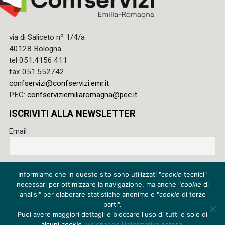
via di Saliceto nº 1/4/a
40128 Bologna
tel 051.4156.411
fax 051.552742
confservizi@confservizi.emr.it
PEC:
confserviziemiliaromagna@pec.it
ISCRIVITI ALLA NEWSLETTER
Email
Accetto le regole di riservatezza di questo sito e acconsento
Informiamo che in questo sito sono utilizzati "
cookie
tecnici"
al trattamento dei miei dati
necessari per ottimizzare la navigazione, ma anche "
cookie
di
Privacy policy
analisi" per elaborare statistiche anonime e "
cookie
di terze
parti".
Cookie policy
Puoi avere maggiori dettagli e bloccare l'uso di tutti o solo di
alcuni
cookie
,
visionando l'informativa estesa
.