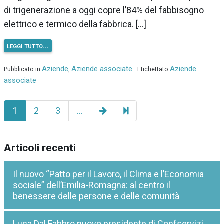
di trigenerazione a oggi copre l’84% del fabbisogno
elettrico e termico della fabbrica. […]
leggi tutto…
Aziende
Aziende associate
Aziende
Pubblicato in
,
Etichettato
associate
Pagina
129
1
2
3
…
successiva
Articoli recenti
Il nuovo “Patto per il Lavoro, il Clima e l’Economia
sociale” dell’Emilia-Romagna: al centro il
benessere delle persone e delle comunità
Luca Dal Fabbro nuovo presidente di Confservizi