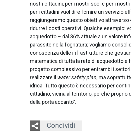
nostri cittadini, per i nostri soci e per i nostr
per i cittadini vuol dire fornire un servizio ef
raggiungeremo questo obiettivo attraverso d
ridurre i costi operativi. Qualche esempio: vo
acquedotto – dal 36% attuale a un valore inf
parassite nella fognatura; vogliamo consolid
conoscenza delle infrastrutture che gestia
matematica di tutta la rete di acquedotto e f
progetto complessivo per entrambi i settor
realizzare il
water safety plan
, ma soprattutt
idrica. Tutto questo è necessario per contin
cittadino, vicina al territorio, perché propri
della porta accanto”.
Twitter
LinkedIn
Email
Condividi