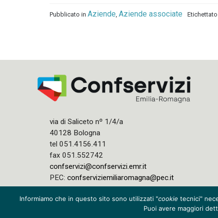
Aziende
Aziende associate
Pubblicato in
,
Etichettat
via di Saliceto nº 1/4/a
40128 Bologna
tel 051.4156.411
fax 051.552742
confservizi@confservizi.emr.it
PEC:
confserviziemiliaromagna@pec.it
Informiamo che in questo sito sono utilizzati "
cookie
tecnici" nece
Puoi avere maggiori detta