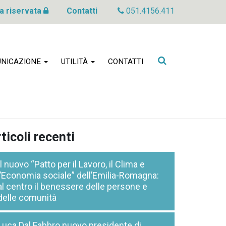
a riservata
Contatti
051.4156.411
Cerca
NICAZIONE
UTILITÀ
CONTATTI
nel
sito
ticoli recenti
Il nuovo “Patto per il Lavoro, il Clima e
l’Economia sociale” dell’Emilia-Romagna:
al centro il benessere delle persone e
delle comunità
Luca Dal Fabbro nuovo presidente di