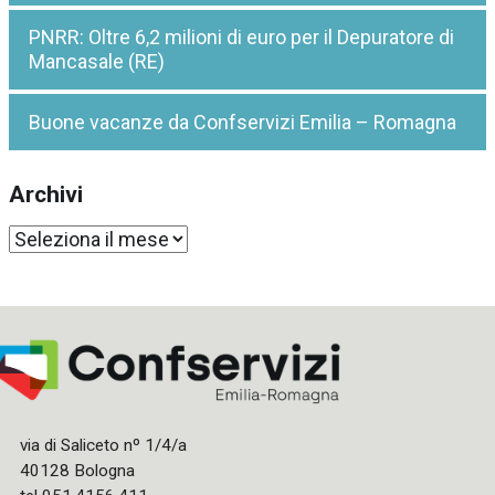
PNRR: Oltre 6,2 milioni di euro per il Depuratore di
Mancasale (RE)
Buone vacanze da Confservizi Emilia – Romagna
Archivi
Archivi
via di Saliceto nº 1/4/a
40128 Bologna