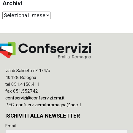
Archivi
Archivi
via di Saliceto nº 1/4/a
40128 Bologna
tel 051.4156.411
fax 051.552742
confservizi@confservizi.emr.it
PEC:
confserviziemiliaromagna@pec.it
ISCRIVITI ALLA NEWSLETTER
Email