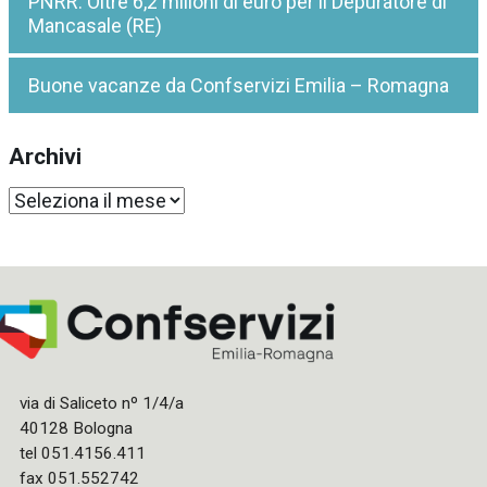
PNRR: Oltre 6,2 milioni di euro per il Depuratore di
Mancasale (RE)
Buone vacanze da Confservizi Emilia – Romagna
Archivi
Archivi
via di Saliceto nº 1/4/a
40128 Bologna
tel 051.4156.411
fax 051.552742