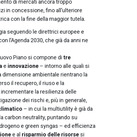
mento di mercati ancora troppo
zi in concessione, fino all’ulteriore
rica con la fine della maggior tutela.
egia seguendo le direttrici europee e
n l’Agenda 2030, che già da anni ne
l nuovo Piano si compone di
tre
a
e
innovazione
– intorno alle quali si
lla dimensione ambientale rientrano la
rso il recupero, il riuso e la
r incrementare la resilienza delle
igazione dei rischi e, più in generale,
climatico
– in cui la multiutility è già da
 la carbon neutrality, puntando su
drogeno e green syngas – ed efficienza
ione
e al
risparmio delle risorse
si