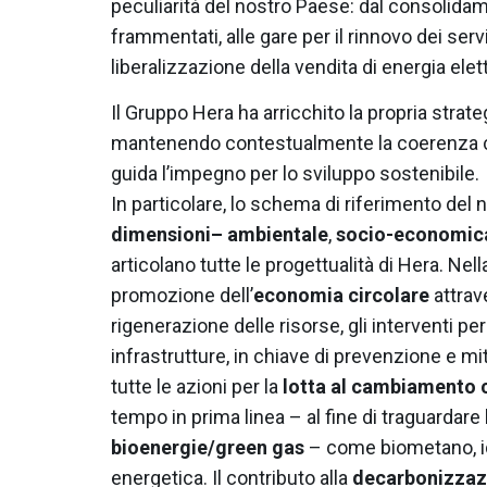
peculiarità del nostro Paese: dal consolida
frammentati, alle gare per il rinnovo dei servi
liberalizzazione della vendita di energia elett
Il Gruppo Hera ha arricchito la propria strat
mantenendo contestualmente la coerenza co
guida l’impegno per lo sviluppo sostenibile.
In particolare, lo schema di riferimento de
dimensioni– ambientale
,
socio-economic
articolano tutte le progettualità di Hera. Ne
promozione dell’
economia circolare
attrave
rigenerazione delle risorse, gli interventi pe
infrastrutture, in chiave di prevenzione e mit
tutte le azioni per la
lotta al cambiamento 
tempo in prima linea – al fine di traguardare
bioenergie/green gas
– come biometano, i
energetica. Il contributo alla
decarbonizzaz