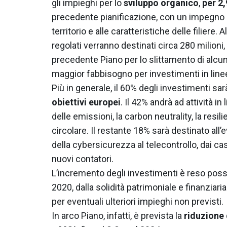
gli impieghi per lo
sviluppo organico
,
per 2,
precedente pianificazione, con un impegno p
territorio e alle caratteristiche delle filiere. A
regolati verranno destinati circa 280 milioni,
precedente Piano per lo slittamento di alcu
maggior fabbisogno per investimenti in line
Più in generale, il 60% degli investimenti sa
obiettivi europei
. Il 42% andrà ad attività in l
delle emissioni, la carbon neutrality, la resi
circolare. Il restante 18% sarà destinato all
della cybersicurezza al telecontrollo, dai ca
nuovi contatori.
L’incremento degli investimenti è reso possibi
2020, dalla solidità patrimoniale e finanziar
per eventuali ulteriori impieghi non previsti.
In arco Piano, infatti, è prevista la
riduzione 