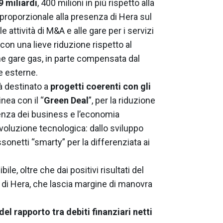
9 miliardi
, 400 milioni in più rispetto alla
roporzionale alla presenza di Hera sul
lle attività di M&A e alle gare per i servizi
 con una lieve riduzione rispetto al
ne gare gas, in parte compensata dal
e esterne.
rà destinato a
progetti coerenti con gli
inea con il “
Green Deal
”, per la riduzione
lienza dei business e l’economia
’evoluzione tecnologica: dallo sviluppo
ssonetti “smarty” per la differenziata ai
le, oltre che dai positivi risultati del
ia di Hera, che lascia margine di manovra
del rapporto tra debiti finanziari netti