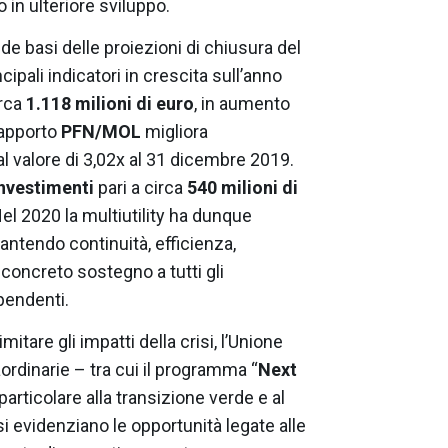
o in ulteriore sviluppo.
ide basi delle proiezioni di chiusura del
cipali indicatori in crescita sull’anno
irca
1.118 milioni di euro
, in aumento
 rapporto
PFN/MOL
migliora
 al valore di 3,02x al 31 dicembre 2019.
nvestimenti
pari a circa
540 milioni di
Nel 2020 la multiutility ha dunque
rantendo continuità, efficienza,
 concreto sostegno a tutti gli
ipendenti.
itare gli impatti della crisi, l’Unione
ordinarie – tra cui il programma “
Next
particolare alla transizione verde e al
si evidenziano le opportunità legate alle