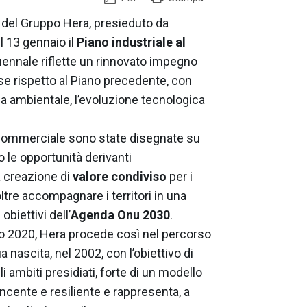
del Gruppo Hera, presieduto da
 13 gennaio il
Piano industriale al
ennale riflette un rinnovato impegno
ese rispetto al Piano precedente, con
ela ambientale, l’evoluzione tecnologica
e commerciale sono state disegnate su
o le opportunità derivanti
la creazione di
valore condiviso
per i
oltre accompagnare i territori in una
obiettivi dell’
Agenda Onu 2030
.
o 2020, Hera procede così nel percorso
a nascita, nel 2002, con l’obiettivo di
 ambiti presidiati, forte di un modello
incente e resiliente e rappresenta, a