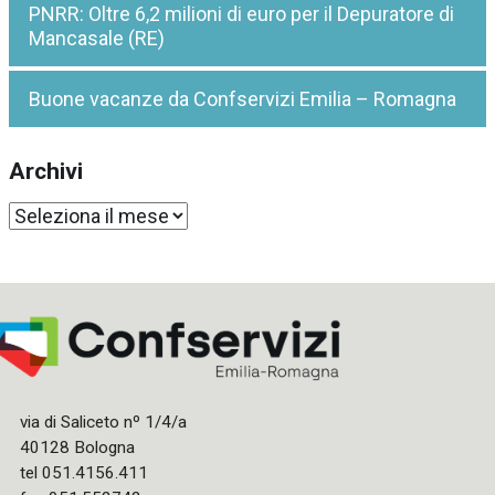
PNRR: Oltre 6,2 milioni di euro per il Depuratore di
Mancasale (RE)
Buone vacanze da Confservizi Emilia – Romagna
Archivi
Archivi
via di Saliceto nº 1/4/a
40128 Bologna
tel 051.4156.411