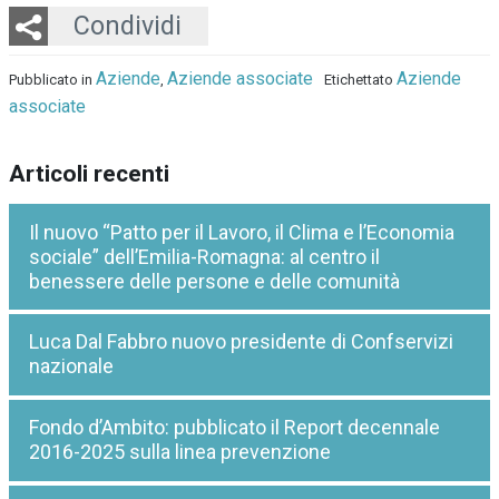
Twitter
LinkedIn
Email
Whatsapp
Condividi
Aziende
Aziende associate
Aziende
Pubblicato in
,
Etichettato
associate
Articoli recenti
Il nuovo “Patto per il Lavoro, il Clima e l’Economia
sociale” dell’Emilia-Romagna: al centro il
benessere delle persone e delle comunità
Luca Dal Fabbro nuovo presidente di Confservizi
nazionale
Fondo d’Ambito: pubblicato il Report decennale
2016-2025 sulla linea prevenzione