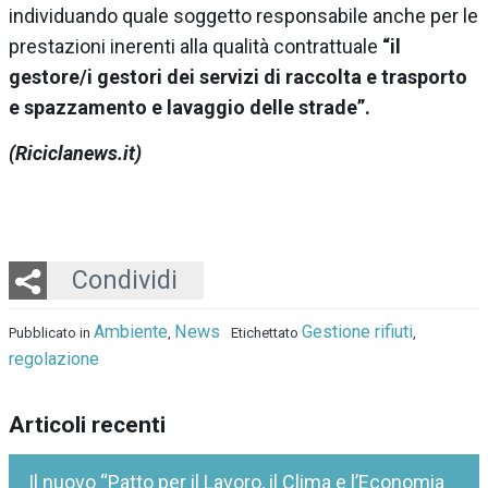
individuando quale soggetto responsabile anche per le
prestazioni inerenti alla qualità contrattuale
“il
gestore/i gestori dei servizi di raccolta e trasporto
e spazzamento e lavaggio delle strade”.
(Riciclanews.it)
Twitter
LinkedIn
Email
Whatsapp
Condividi
Ambiente
News
Gestione rifiuti
Pubblicato in
,
Etichettato
,
regolazione
Articoli recenti
Il nuovo “Patto per il Lavoro, il Clima e l’Economia