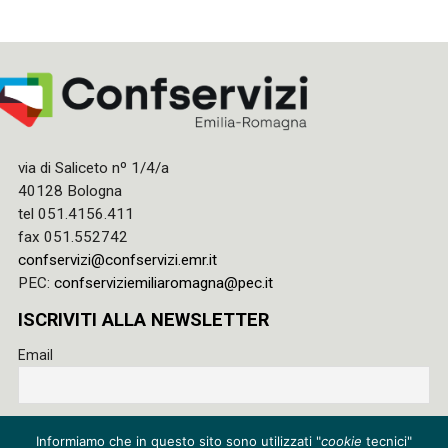
via di Saliceto nº 1/4/a
40128 Bologna
tel 051.4156.411
fax 051.552742
confservizi@confservizi.emr.it
PEC:
confserviziemiliaromagna@pec.it
ISCRIVITI ALLA NEWSLETTER
Email
Accetto le regole di riservatezza di questo sito e acconsento
Informiamo che in questo sito sono utilizzati "
cookie
tecnici"
al trattamento dei miei dati