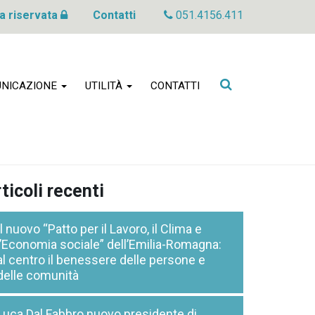
a riservata
Contatti
051.4156.411
Cerca
NICAZIONE
UTILITÀ
CONTATTI
nel
sito
ticoli recenti
Il nuovo “Patto per il Lavoro, il Clima e
l’Economia sociale” dell’Emilia-Romagna:
al centro il benessere delle persone e
delle comunità
Luca Dal Fabbro nuovo presidente di