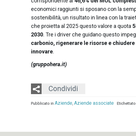
corrispondente al
46,6% del MOL comples
economici raggiunti si sposano con la semp
sostenibilità, un risultato in linea con la trai
che proietta al 2025 questo valore a quota
5
2030
. Tre i driver che guidano questo impe
carbonio, rigenerare le risorse e chiudere i
innovare
.
(gruppohera.it)
Twitter
LinkedIn
Email
Condividi
Aziende
Aziende associate
Pubblicato in
,
Etichettat