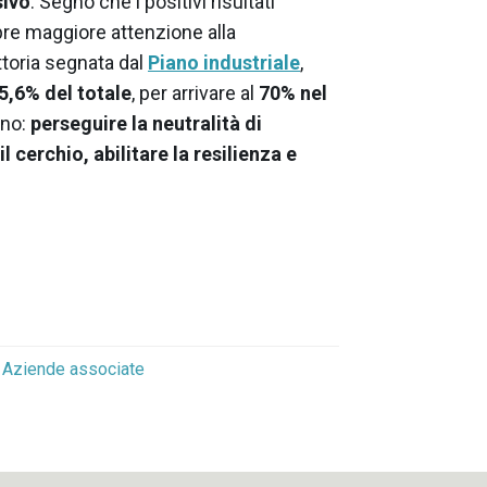
sivo
. Segno che i positivi risultati
re maggiore attenzione alla
ettoria segnata dal
Piano industriale
,
5,6% del totale
, per arrivare al
70% nel
gno:
perseguire la neutralità di
l cerchio, abilitare la resilienza e
Aziende associate
o