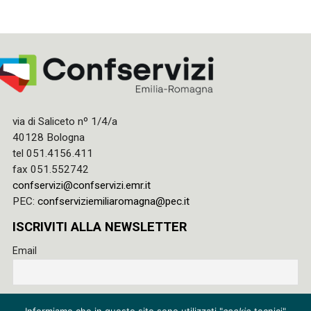
via di Saliceto nº 1/4/a
40128 Bologna
tel 051.4156.411
fax 051.552742
confservizi@confservizi.emr.it
PEC:
confserviziemiliaromagna@pec.it
ISCRIVITI ALLA NEWSLETTER
Email
Accetto le regole di riservatezza di questo sito e acconsento