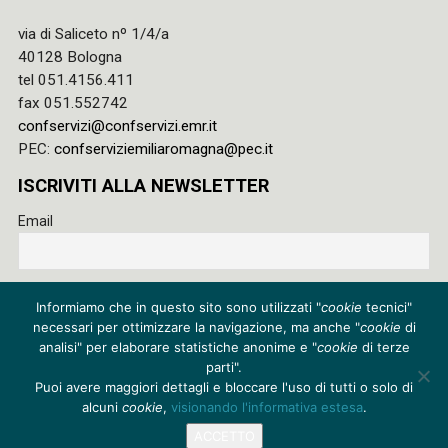
via di Saliceto nº 1/4/a
40128 Bologna
tel 051.4156.411
fax 051.552742
confservizi@confservizi.emr.it
PEC:
confserviziemiliaromagna@pec.it
ISCRIVITI ALLA NEWSLETTER
Email
Accetto le regole di riservatezza di questo sito e acconsento
Informiamo che in questo sito sono utilizzati "
cookie
tecnici"
al trattamento dei miei dati
necessari per ottimizzare la navigazione, ma anche "
cookie
di
Privacy policy
analisi" per elaborare statistiche anonime e "
cookie
di terze
parti".
Cookie policy
Puoi avere maggiori dettagli e bloccare l'uso di tutti o solo di
alcuni
cookie
,
visionando l'informativa estesa
.
Credits
ACCETTO