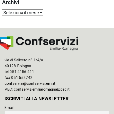
Archivi
Archivi
via di Saliceto nº 1/4/a
40128 Bologna
tel 051.4156.411
fax 051.552742
confservizi@confservizi.emr.it
PEC:
confserviziemiliaromagna@pec.it
ISCRIVITI ALLA NEWSLETTER
Email