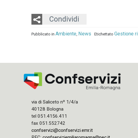
Twitter
LinkedIn
Email
Condividi
Ambiente
News
Gestione rif
Pubblicato in
,
Etichettato
via di Saliceto nº 1/4/a
40128 Bologna
tel 051.4156.411
fax 051.552742
confservizi@confservizi.emr.it
PEC:
confserviziemiliaromagna@pec.it