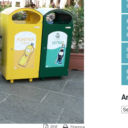
Ar
Ar
PDF
Stampa