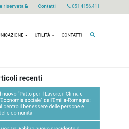
a riservata
Contatti
051.4156.411
Cerca
NICAZIONE
UTILITÀ
CONTATTI
nel
sito
ticoli recenti
Il nuovo “Patto per il Lavoro, il Clima e
l’Economia sociale” dell’Emilia-Romagna:
al centro il benessere delle persone e
delle comunità
Luca Dal Fabbro nuovo presidente di