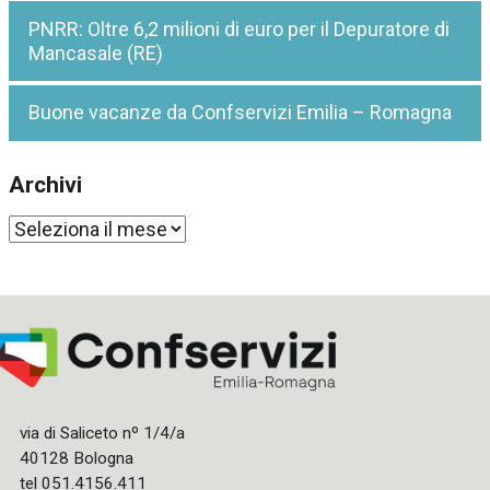
PNRR: Oltre 6,2 milioni di euro per il Depuratore di
Mancasale (RE)
Buone vacanze da Confservizi Emilia – Romagna
Archivi
Archivi
via di Saliceto nº 1/4/a
40128 Bologna
tel 051.4156.411