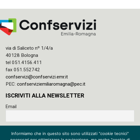
via di Saliceto nº 1/4/a
40128 Bologna
tel 051.4156.411
fax 051.552742
confservizi@confservizi.emr.it
PEC:
confserviziemiliaromagna@pec.it
ISCRIVITI ALLA NEWSLETTER
Email
Accetto le regole di riservatezza di questo sito e acconsento
Informiamo che in questo sito sono utilizzati "
cookie
tecnici"
al trattamento dei miei dati
necessari per ottimizzare la navigazione, ma anche "
cookie
di