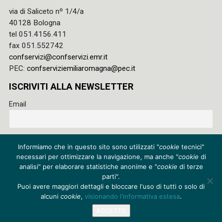
via di Saliceto nº 1/4/a
40128 Bologna
tel 051.4156.411
fax 051.552742
confservizi@confservizi.emr.it
PEC:
confserviziemiliaromagna@pec.it
ISCRIVITI ALLA NEWSLETTER
Email
Accetto le regole di riservatezza di questo sito e acconsento
Informiamo che in questo sito sono utilizzati "
cookie
tecnici"
al trattamento dei miei dati
necessari per ottimizzare la navigazione, ma anche "
cookie
di
Privacy policy
analisi" per elaborare statistiche anonime e "
cookie
di terze
parti".
Cookie policy
Puoi avere maggiori dettagli e bloccare l'uso di tutti o solo di
alcuni
cookie
,
visionando l'informativa estesa
.
Credits
ACCETTO