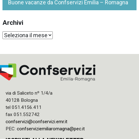
Buone vacanze da Confservizi Emilia – Romagna
Archivi
Archivi
via di Saliceto nº 1/4/a
40128 Bologna
tel 051.4156.411
fax 051.552742
confservizi@confservizi.emr.it
PEC:
confserviziemiliaromagna@pec.it