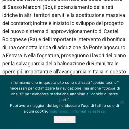
di Sasso Marconi (Bo), il potenziamento delle reti
idriche in altri territori serviti e la sostituzione massiva
dei contatori; inoltre è iniziato lo sviluppo del progetto
del nuovo sistema di approvvigionamento di Castel
Bolognese (Ra) e dell’importante intervento di bonifica
di una condotta idrica di adduzione da Pontelagoscuro
a Ferrara. Nella fognatura, proseguono i lavori del piano
per la salvaguardia della balneazione di Rimini, tra le
opere più importanti e all’avanguardia in Italia in questo
ambito, che si sommano agli interventi di
Informiamo che in questo sito sono utilizzati "
cookie
tecnici"
riqualificazione della rete in altri territori e le opere di
necessari per ottimizzare la navigazione, ma anche "
cookie
di
analisi" per elaborare statistiche anonime e "
cookie
di terze
adeguamento scarichi. Nella depurazione, si
parti".
evidenziano la realizzazione del nuovo impianto
Puoi avere maggiori dettagli e bloccare l'uso di tutti o solo di
power-to-gas presso il depuratore IDAR di Bologna
alcuni
cookie
,
visionando l'informativa estesa
.
oltre al potenziamento dell’impianto in comune di San
ACCETTO
Giovanni in Persiceto (Bo) e al proseguimento del