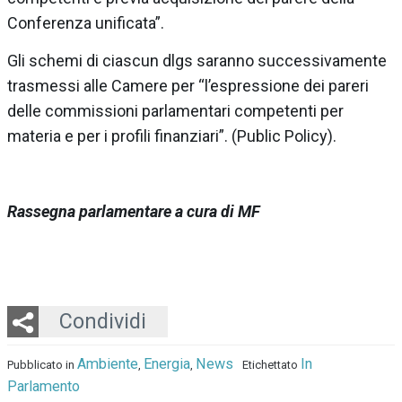
Conferenza unificata”.
Gli schemi di ciascun dlgs saranno successivamente
trasmessi alle Camere per “l’espressione dei pareri
delle commissioni parlamentari competenti per
materia e per i profili finanziari”. (Public Policy).
Rassegna parlamentare a cura di MF
Twitter
LinkedIn
Email
Whatsapp
Condividi
Ambiente
Energia
News
In
Pubblicato in
,
,
Etichettato
Parlamento