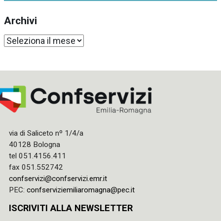
Archivi
Archivi
via di Saliceto nº 1/4/a
40128 Bologna
tel 051.4156.411
fax 051.552742
confservizi@confservizi.emr.it
PEC:
confserviziemiliaromagna@pec.it
ISCRIVITI ALLA NEWSLETTER