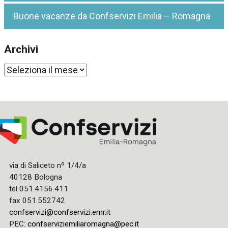
Buone vacanze da Confservizi Emilia – Romagna
Archivi
Archivi
via di Saliceto nº 1/4/a
40128 Bologna
tel 051.4156.411
fax 051.552742
confservizi@confservizi.emr.it
PEC:
confserviziemiliaromagna@pec.it