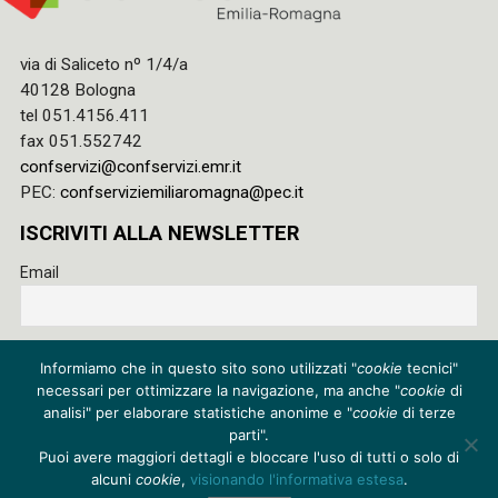
via di Saliceto nº 1/4/a
40128 Bologna
tel 051.4156.411
fax 051.552742
confservizi@confservizi.emr.it
PEC:
confserviziemiliaromagna@pec.it
ISCRIVITI ALLA NEWSLETTER
Email
Accetto le regole di riservatezza di questo sito e acconsento
Informiamo che in questo sito sono utilizzati "
cookie
tecnici"
al trattamento dei miei dati
necessari per ottimizzare la navigazione, ma anche "
cookie
di
Privacy policy
analisi" per elaborare statistiche anonime e "
cookie
di terze
parti".
Cookie policy
Puoi avere maggiori dettagli e bloccare l'uso di tutti o solo di
alcuni
cookie
,
visionando l'informativa estesa
.
Credits