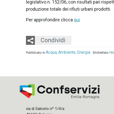
legislativo n. 152/06, con risultati pari rispe
produzione totale dei rifiuti urbani prodotti.
Per approfondire clicca
qui
Twitter
LinkedIn
Email
Condividi
Acqua
Ambiente
Energia
re
Pubblicato in
,
,
Etichettato
via di Saliceto nº 1/4/a