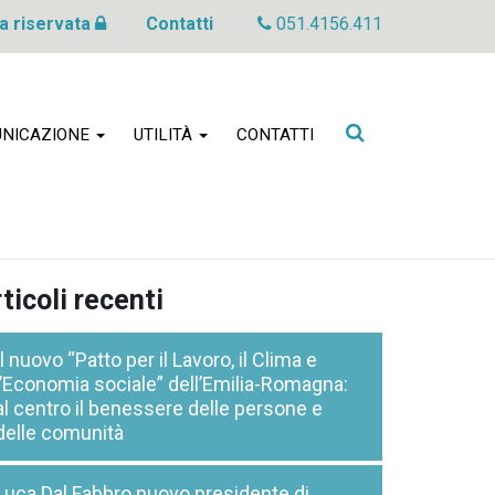
a riservata
Contatti
051.4156.411
Cerca
NICAZIONE
UTILITÀ
CONTATTI
nel
sito
ticoli recenti
Il nuovo “Patto per il Lavoro, il Clima e
l’Economia sociale” dell’Emilia-Romagna:
al centro il benessere delle persone e
delle comunità
Luca Dal Fabbro nuovo presidente di