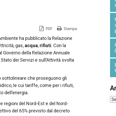
PDF
Stampa
 Ambiente ha pubblicato la Relazione
tricità, gas,
acqua
,
rifiuti
. Con la
al Governo della Relazione Annuale
tato dei Servizi e sull’Attività svolta
uto sottolineare che proseguono gli
ico, le cui tariffe, come per i rifiuti,
Ar
o dell’energia.
Ar
le regioni del Nord-Est e del Nord-
ttivo del 65% previsto dal decreto