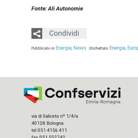
Fonte: Ali Autonomie
Twitter
LinkedIn
Email
Condividi
Energia
News
Energia
Euro
Pubblicato in
,
Etichettato
,
via di Saliceto nº 1/4/a
40128 Bologna
tel 051.4156.411
fax 051.552742