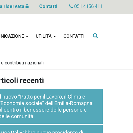
a riservata
Contatti
051.4156.411
Cerca
NICAZIONE
UTILITÀ
CONTATTI
nel
sito
 contributi nazionali
ticoli recenti
Il nuovo “Patto per il Lavoro, il Clima e
l’Economia sociale” dell’Emilia-Romagna:
al centro il benessere delle persone e
delle comunità
Luca Dal Fabbro nuovo presidente di