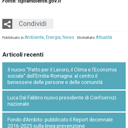
Fonte: Isprambiente.gov.it
Twitter
LinkedIn
Email
Whatsapp
Condividi
Ambiente
Energia
News
Attualità
Pubblicato in
,
,
Etichettato
Articoli recenti
Il nuovo “Patto per il Lavoro, il Clima e l’Economia
sociale” dell’Emilia-Romagna: al centro il
benessere delle persone e delle comunità
Luca Dal Fabbro nuovo presidente di Confservizi
nazionale
Fondo d’Ambito: pubblicato il Report decennale
2016-2025 sulla linea prevenzione