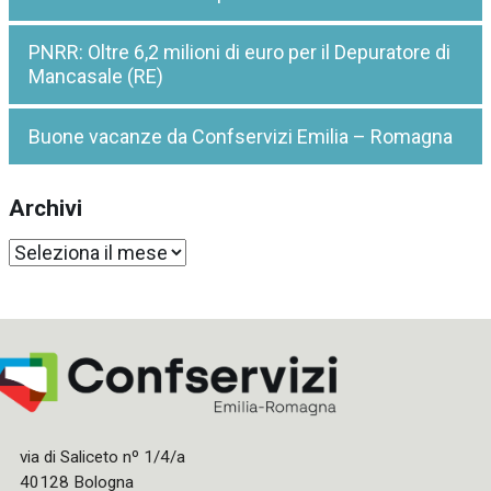
PNRR: Oltre 6,2 milioni di euro per il Depuratore di
Mancasale (RE)
Buone vacanze da Confservizi Emilia – Romagna
Archivi
Archivi
via di Saliceto nº 1/4/a
40128 Bologna